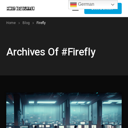
German
BANDCAMP
Home
Blog
Firefly
Archives Of #Firefly